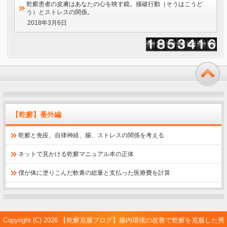
乾癬患者の皮膚はあなたの心を映す鏡。掻破行動（そうはこうど
う）とストレスの関係。
2018年3月6日
【乾癬】番外編
乾癬と免疫、自律神経、腸、ストレスの関係を考える
ネットで見かける乾癬マニュアル本の正体
僕が体に塗りこんだ軟膏の総量と支払った医療費を計算
Copyright (C) 2026
【乾癬克服ブログ】腸内環境の改善で乾癬を克服した男