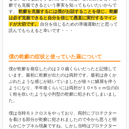
癬でも克服できるという事実を知ってもらいたいからで
す。
乾癬を克服するには僕がお話することを信じ、乾癬
は必ず克服できると自分を信じて愚直に実行するマイン
ドが大切です。
自分を信じるための準備運動だと思って
読んでもらえると幸いです・・・
僕の乾癬の症状と使っていた薬について
僕が乾癬を発症したのは２０歳くらいだったと記憶して
います。最初に乾癬が出たのは両肘です。最初は赤くか
ぶれたような感じが続いていましたが徐々に鱗屑を伴う
ようになり、半年後くらいには両肘が１０×５ｃｍ位の白
く粉を吹いたような小判型の乾癬に犯されてしまいまし
た。
僕は当時モトクロスをやっており、両肘にプロテクター
を着ける部分が乾癬に犯されましたので今から思うと明
らかにケブネル現象ですね。しかし当時はプロテクター