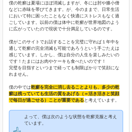
僕の乾癬は夏場にほぼ消滅しますが、冬には肘や膝小僧
などに赤味を帯びてきます。が、今のままで、日常生活
において特に困ったこともなく快適にストレスもなく過
ごしています。以前の僕は体中に乾癬が世界地図のよう
に広がっていたので現状で十分満足しているのです。
僕がこのサイトでお話することを完璧に守れば１年中を
通して乾癬の完全消滅も可能であろうという手ごたえは
感じています。しかし、僕は自分の人生を楽しみたいの
です！たまにはお肉やケーキも食べたいのです！
完璧を目指すといつまで経っても制限ばかりで笑顔にな
れません。
僕の中では
乾癬を完全に消し去ることよりも、多少の乾
癬は残っていても生活の質をあげる（＝活き活きと笑顔
で毎日が過ごせる）ことが重要である
と考えています。
よって、僕は次のような状態を乾癬克服と考え
ています。