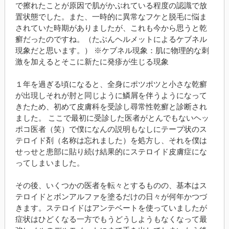
で擦れたことが原因で肌がかぶれている程度の認識で放
置状態でした。また、一時的に異常なフケと脱毛に悩ま
されていた時期がありましたが、これも今から思うと乾
癬だったのですね。（たぶんヘルメットによるケブネル
現象だと思います。） ※ケブネル現象：肌に物理的な刺
激を加えるとそこに新たに発疹が生じる現象
１年を過ぎる頃になると、全身にポツポツと小さな乾癬
が出現しそれが肘と同じように鱗屑を伴うようになって
きたため、初めて皮膚科を受診し尋常性乾癬と診断され
ました。 ここで最初に受診した医者がとんでもないヘッ
ポコ医者（笑）で僕になんの説明もなしにテープ状のス
テロイド剤（名称は忘れました）を処方し、それを僕は
せっせと患部に貼り続け結果的にステロイド皮膚症にな
ってしまいました。
その後、いくつかの医者を転々とするものの、基本はス
テロイドとボンアルファを塗るだけの日々が何年かつづ
きます。ステロイドはアンテベートを使っていましたが
症状はひどくなる一方でもうどうしようもなくなって最