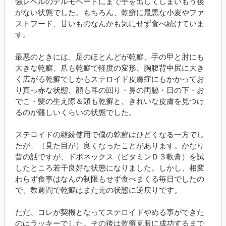
強レベルのデルモベートにまで手を出してしまいもう後
がない状態でした。もちろん、乾癬に最悪な小麦やファ
ストフード、甘いものなんかも気にせず食べ続けていま
す。
最悪のときには、足のほとんどが乾癬、手の甲と肘にも
大きな乾癬、爪も乾癬で軽度の変形、胸腹背中尻に大き
く広がる乾癬でしかもステロイド皮膚症にもかかってお
り真っ赤な状態、顔も耳の回り・鼻の両脇・目の下・お
でこ・髪の生え際＆頭も乾癬と、きれいな皮膚を見つけ
るのが難しいくらいの状態でした。
ステロイドの継続使用で僕の乾癬はひどくなる一方でし
たが、（見た目が）良くなったことがあります。かなり
昔の話ですが、ドボネックス（ビタミンＤ３軟膏）を試
したところ若干良好な状態になりました。しかし、相変
わらず食事はなんの制限もせず食べまくる毎日でしたの
で、数週間で乾癬はまた元の状態に逆戻りです。
ただ、コレが契機となってステロイドやめる事ができた
のはラッキーでした。その後は乾癬克服に成功するまで