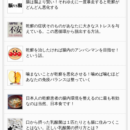
腸は脳より賢い！それゆえに一度暴走すると乾癬が
どんどん悪化する
乾癬の症状そのものがあなたに大きなストレスを与
えている。この悪循環から脱出する方法。
乾癬を治したければ腸内のアンパンマンを目指せ！
という話。
噛まないことが乾癬を悪化させる！噛めば噛むほど
あなたの免疫バランスは整っていく
日本人の乾癬患者の腸内環境を整えるのに最も有効
なのは当然、日本食です！
口から摂った乳酸菌は１匹たりとも腸に住みつくこ
とはない。正しい乳酸菌の摂り方とは？