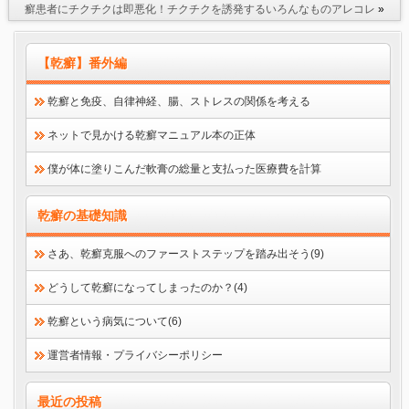
癬患者にチクチクは即悪化！チクチクを誘発するいろんなものアレコレ
»
【乾癬】番外編
乾癬と免疫、自律神経、腸、ストレスの関係を考える
ネットで見かける乾癬マニュアル本の正体
僕が体に塗りこんだ軟膏の総量と支払った医療費を計算
乾癬の基礎知識
さあ、乾癬克服へのファーストステップを踏み出そう(9)
どうして乾癬になってしまったのか？(4)
乾癬という病気について(6)
運営者情報・プライバシーポリシー
最近の投稿