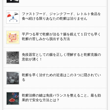
ファストフード、ジャンクフード、レトルト食品を
食べ続ける限りあなたの乾癬は治りません
平戸つる草で乾癬が治る？腸を鍛えて１日でも早く
乾癬の苦しみから脱出する方法
免疫器官としての腸を正しく理解すると乾癬克服の
意欲が湧く！
乾癬を早く治すための近道はこの３つに隠されてい
る
乾癬治療の鍵は免疫バランスを整えること。最も効
果的で安全な方法とは？