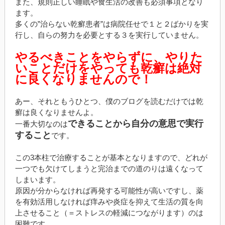
また、規則正しい睡眠や食生活の改善も必須事項となり
ます。
多くの”治らない乾癬患者”は病院任せで１と２ばかりを実
行し、自らの努力を必要とする３を実行していません。
やるべきことをやらずに、やりた
いことだけをやっても乾癬は絶対
に良くなりませんので！
あー、それともうひとつ、僕のブログを読むだけでは乾
癬は良くなりませんよ。
できることから自分の意思で実行
一番大切なのは
すること
です。
この3本柱で治療することが基本となりますので、どれが
一つでも欠けてしまうと完治までの道のりは遠くなって
しまいます。
原因が分からなければ再発する可能性が高いですし、薬
を有効活用しなければ痒みや炎症を抑えて生活の質を向
上させること（＝ストレスの軽減につながります）のは
困難です。