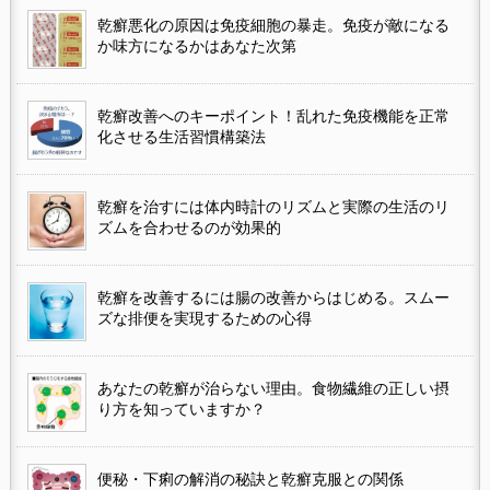
乾癬悪化の原因は免疫細胞の暴走。免疫が敵になる
か味方になるかはあなた次第
乾癬改善へのキーポイント！乱れた免疫機能を正常
化させる生活習慣構築法
乾癬を治すには体内時計のリズムと実際の生活のリ
ズムを合わせるのが効果的
乾癬を改善するには腸の改善からはじめる。スムー
ズな排便を実現するための心得
あなたの乾癬が治らない理由。食物繊維の正しい摂
り方を知っていますか？
便秘・下痢の解消の秘訣と乾癬克服との関係