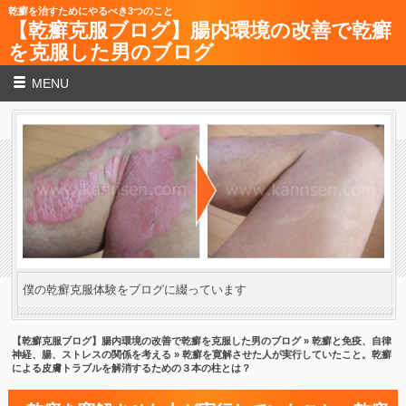
乾癬を治すためにやるべき3つのこと
【乾癬克服ブログ】腸内環境の改善で乾癬
を克服した男のブログ
MENU
僕の乾癬克服体験をブログに綴っています
【乾癬克服ブログ】腸内環境の改善で乾癬を克服した男のブログ
»
乾癬と免疫、自律
神経、腸、ストレスの関係を考える
» 乾癬を寛解させた人が実行していたこと。乾癬
による皮膚トラブルを解消するための３本の柱とは？