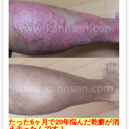
たった6ヶ月で20年悩んだ乾癬が消
え去ったんです！