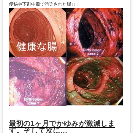
便秘や下剤中毒で汚染された腸↓↓↓
最初の1ヶ月でかゆみが激減しま
す。そして次に…