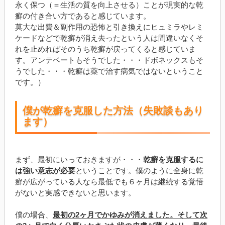
永く保つ（＝生活の質を向上させる）ことが現実的な乾
癬の付き合い方であると感じています。
莫大な出費＆副作用の恐怖と引き換えにヒュミラやレミ
ケードなどで乾癬が消え去ったという人は間違いなくそ
れを止めればそのうち乾癬が戻ってくると感じていま
す。アンテベートもそうでした・・・ドボネックスもそ
うでした・・・乾癬は薬で治す病気ではないということ
です。）
僕が乾癬を克服した方法（失敗談もあり
ます）
まず、最初にいっておきますが・・・
乾癬を克服するに
は強い意志が必要
ということです。僕のように全身に乾
癬が広がっている人なら最低でも６ヶ月は継続する覚悟
がないと実感できないと思います。
僕の場合、
最初の2ヶ月でかゆみが消えました。そして次