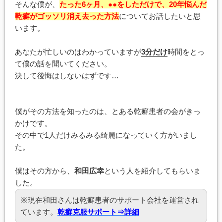
そんな僕が、
たった6ヶ月、●●をしただけで、20年悩んだ
乾癬がゴッソリ消え去った方法
についてお話したいと思
います。
あなたが忙しいのはわかっていますが
3分だけ
時間をとっ
て僕の話を聞いてください。
決して後悔はしないはずです…
僕がその方法を知ったのは、とある乾癬患者の会がきっ
かけです。
その中で1人だけみるみる綺麗になっていく方がいまし
た。
僕はその方から、
和田広幸
という人を紹介してもらいま
した。
※現在和田さんは乾癬患者のサポート会社を運営され
ています。
乾癬克服サポート⇒詳細