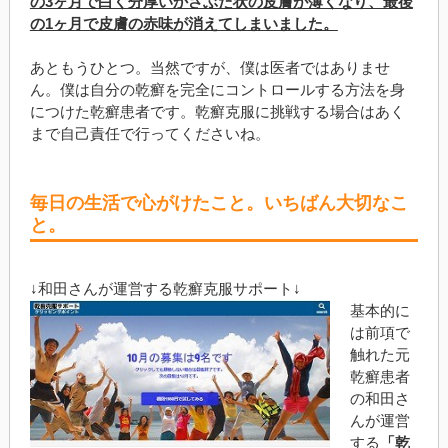
の3ヶ月で白く分厚いかさぶた状の皮膚が薄くなり、最後
の1ヶ月で皮膚の赤味が消えてしまいました。
あともうひとつ。当然ですが、僕は医者ではありませ
ん。僕は自分の乾癬を完全にコントロールする方法を身
につけた乾癬患者です。乾癬克服に挑戦する場合はあく
まで自己責任で行ってくださいね。
毎日の生活で心がけたこと。いちばん大切なこ
と。
↓和田さんが運営する乾癬克服サポート↓
基本的に
は前項で
触れた元
乾癬患者
の和田さ
んが運営
する
「乾