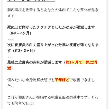
腸内環境を改善するとあなたの体内でこんな変化が起き
ます
死ぬほど痒かったチクチクとしたかゆみが消滅します
（約1～2ヶ月）
↓↓↓
次に皮膚炎の白く盛り上がった分厚い皮膚が薄くなりま
す（約2～3ヶ月）
↓↓↓
最後に皮膚炎の赤味が消滅します（
約1ヶ月で一気に消
滅
）
僕みたいな全身乾癬状態でも
半年ほど
で改善できまし
た。
これが和田さんが提唱する乾癬克服法の基本です。とっ
ても簡単でしょ♪