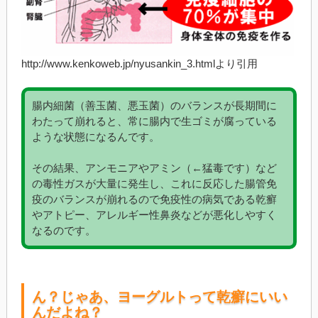
http://www.kenkoweb.jp/nyusankin_3.htmlより引用
腸内細菌（善玉菌、悪玉菌）のバランスが長期間に
わたって崩れると、常に腸内で生ゴミが腐っている
ような状態になるんです。
その結果、アンモニアやアミン（←猛毒です）など
の毒性ガスが大量に発生し、これに反応した腸管免
疫のバランスが崩れるので免疫性の病気である乾癬
やアトピー、アレルギー性鼻炎などが悪化しやすく
なるのです。
ん？じゃあ、ヨーグルトって乾癬にいい
んだよね？