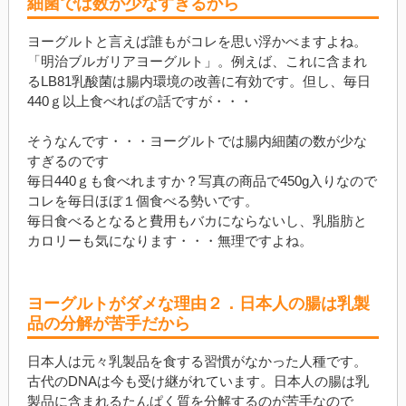
細菌では数が少なすぎるから
ヨーグルトと言えば誰もがコレを思い浮かべますよね。
「明治ブルガリアヨーグルト」。例えば、これに含まれ
るLB81乳酸菌は腸内環境の改善に有効です。但し、毎日
440ｇ以上食べればの話ですが・・・
そうなんです・・・ヨーグルトでは腸内細菌の数が少な
すぎるのです
毎日440ｇも食べれますか？写真の商品で450g入りなので
コレを毎日ほぼ１個食べる勢いです。
毎日食べるとなると費用もバカにならないし、乳脂肪と
カロリーも気になります・・・無理ですよね。
ヨーグルトがダメな理由２．日本人の腸は乳製
品の分解が苦手だから
日本人は元々乳製品を食する習慣がなかった人種です。
古代のDNAは今も受け継がれています。日本人の腸は乳
製品に含まれるたんぱく質を分解するのが苦手なので