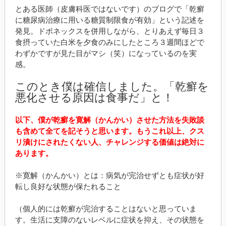
とある医師（皮膚科医ではないです）のブログで「乾癬
に糖尿病治療に用いる糖質制限食が有効」という記述を
発見。ドボネックスを併用しながら、とりあえず毎日３
食摂っていた白米を夕食のみにしたところ３週間ほどで
わずかですが見た目がマシ（笑）になっているのを実
感。
このとき僕は確信しました。「乾癬を
悪化させる原因は食事だ」と！
以下、僕が乾癬を寛解（かんかい）させた方法を失敗談
も含めて全てを記そうと思います。もうこれ以上、クス
リ漬けにされたくない人、チャレンジする価値は絶対に
あります。
※寛解（かんかい）とは：病気が完治せずとも症状が好
転し良好な状態が保たれること
（個人的には乾癬が完治することはないと思っていま
す。生活に支障のないレベルに症状を抑え、その状態を