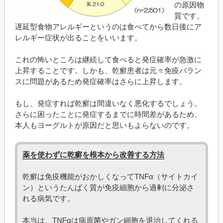
の原因物
質です。
遅延型食物アレルギーというのは食べてから数日後にア
レルギー症状が出ることをいいます。
これの怖いところは継続して食べると発症確率が急激に
上昇することです。しかも、乾癬患者は元々免疫バラン
スに問題があるため発症確率はさらに上昇します。
もし、発症すれば乾癬は間違いなく悪化するでしょう。
さらに困ったことに発症するまでに時間差があるため、
本人もヨーグルトが原因だと思いもよらないのです。
薬を使わずに乾癬を根本から改善する方法
乾癬は免疫機能がおかしくなってTNFα（サイトカイ
ン）というたんぱく質が免疫細胞から過剰に分泌さ
れる病気です。
本当は、TNFαは病原菌やガン細胞を退治してくれる