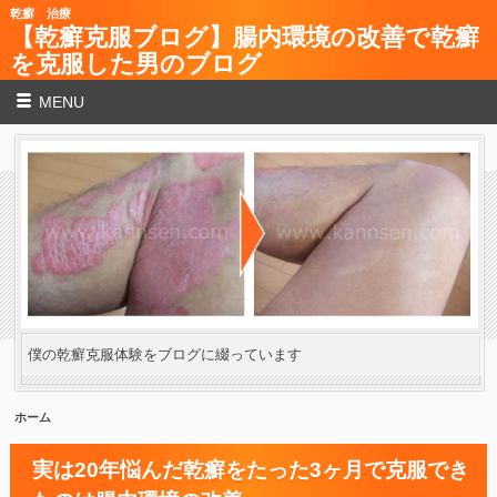
乾癬 治療
【乾癬克服ブログ】腸内環境の改善で乾癬
を克服した男のブログ
MENU
僕の乾癬克服体験をブログに綴っています
ホーム
実は20年悩んだ乾癬をたった3ヶ月で克服でき