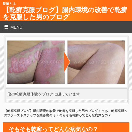
乾癬とは
【乾癬克服ブログ】腸内環境の改善で乾癬
を克服した男のブログ
MENU
僕の乾癬克服体験をブログに綴っています
【乾癬克服ブログ】腸内環境の改善で乾癬を克服した男のブログ
»
さあ、乾癬克服へ
のファーストステップを踏み出そう
» そもそも乾癬ってどんな病気なの？
そもそも乾癬ってどんな病気なの？