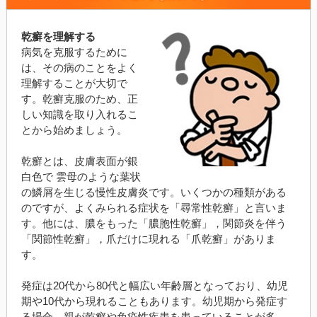
乾癬を理解する
病気を克服するために
は、その病のことをよく
理解することが大切で
す。乾癬克服のため、正
しい知識を取り入れるこ
とから始めましょう。
乾癬とは、皮膚表面が銀
白色で 雲母のような葉状
の鱗屑を生じる慢性皮膚炎です。いくつかの種類がある
のですが、よくみられる症状を「尋常性乾癬」と言いま
す。他には、膿をもった「膿胞性乾癬」，関節炎を伴う
「関節性乾癬」，爪だけに現れる「爪乾癬」がありま
す。
発症は20代から80代と幅広い年齢層となっており、幼児
期や10代から現れることもあります。幼児期から発症す
る場合、親が乾癬や免疫性疾患を患っていることが多