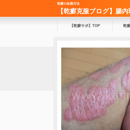
乾癬の改善方法
【乾癬克服ブログ】腸内
【乾癬サポ】TOP
乾