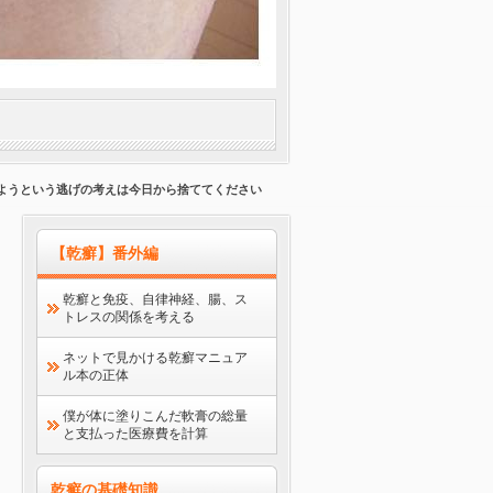
しようという逃げの考えは今日から捨ててください
【乾癬】番外編
乾癬と免疫、自律神経、腸、ス
トレスの関係を考える
ネットで見かける乾癬マニュア
ル本の正体
僕が体に塗りこんだ軟膏の総量
と支払った医療費を計算
乾癬の基礎知識