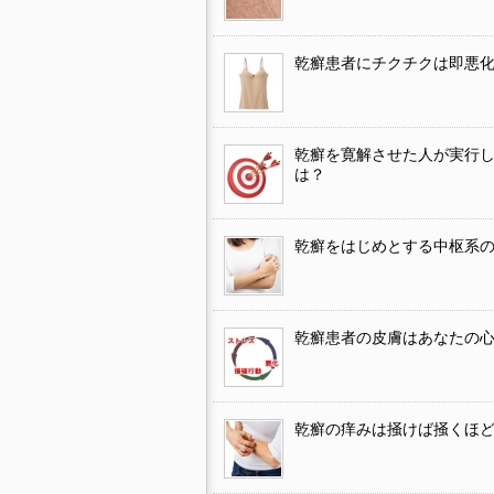
乾癬患者にチクチクは即悪
乾癬を寛解させた人が実行
は？
乾癬をはじめとする中枢系
乾癬患者の皮膚はあなたの
乾癬の痒みは掻けば掻くほ