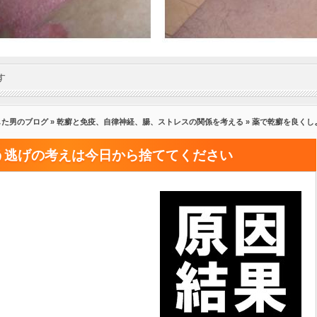
す
した男のブログ
»
乾癬と免疫、自律神経、腸、ストレスの関係を考える
» 薬で乾癬を良く
う逃げの考えは今日から捨ててください