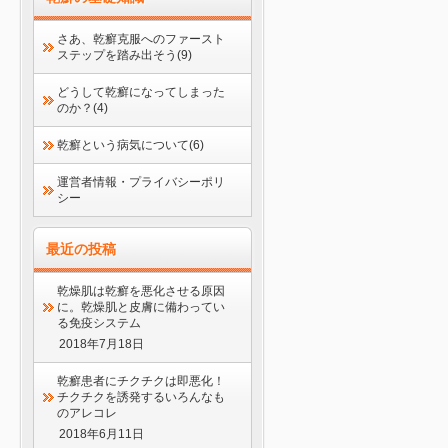
さあ、乾癬克服へのファースト
ステップを踏み出そう(9)
どうして乾癬になってしまった
のか？(4)
乾癬という病気について(6)
運営者情報・プライバシーポリ
シー
最近の投稿
乾燥肌は乾癬を悪化させる原因
に。乾燥肌と皮膚に備わってい
る免疫システム
2018年7月18日
乾癬患者にチクチクは即悪化！
チクチクを誘発するいろんなも
のアレコレ
2018年6月11日