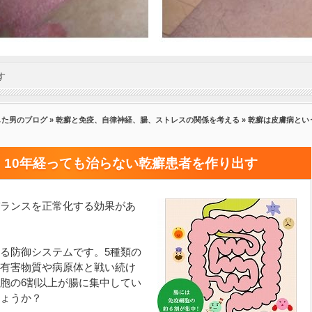
す
した男のブログ
»
乾癬と免疫、自律神経、腸、ストレスの関係を考える
» 乾癬は皮膚病と
10年経っても治らない乾癬患者を作り出す
ランスを正常化する効果があ
る防御システムです。5種類の
有害物質や病原体と戦い続け
胞の6割以上が腸に集中してい
ょうか？