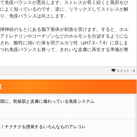
て免疫バランスが悪化します。ストレスが長く続くと風邪をひ
によく知っているのです。逆に、リラックスしてストレスが解
り、免疫バランスは向上します。
律神経のもとにある脳下垂体が刺激を受けます。すると、ホル
アドレナリンやコーチゾンなどのホルモンを分泌するようにな
れ、酸性に傾いた体を弱アルカリ性（pH7.3～7.4）に戻しま
つれ免疫バランスも整って、きれいな皮膚に再生する準備が整
コメント：0
覧
原因に。乾燥肌と皮膚に備わっている免疫システム
化！チクチクを誘発するいろんなものアレコレ