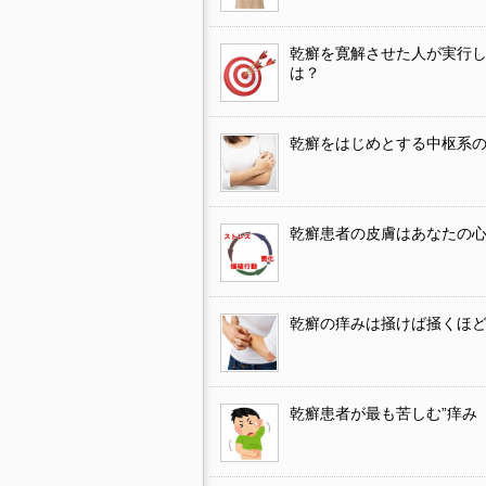
乾癬を寛解させた人が実行
は？
乾癬をはじめとする中枢系
乾癬患者の皮膚はあなたの
乾癬の痒みは掻けば掻くほ
乾癬患者が最も苦しむ”痒み