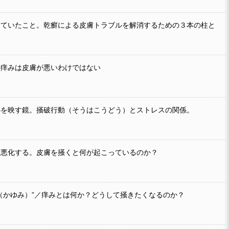
していたこと。乾癬による皮膚トラブルを解消するための３本の柱と
の痒みは皮膚が悪いわけではない
心を映す鏡。掻破行動（そうはこうどう）とストレスの関係。
ど悪化する。皮膚を掻くと何が起こっているのか？
（かゆみ）”／痒みとは何か？どうして掻きたくなるのか？