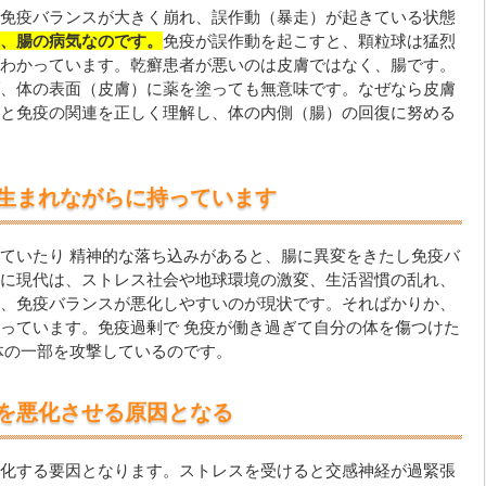
免疫バランスが大きく崩れ、誤作動（暴走）が起きている状態
、腸の病気なのです。
免疫が誤作動を起こすと、顆粒球は猛烈
わかっています。乾癬患者が悪いのは皮膚ではなく、腸です。
、体の表面（皮膚）に薬を塗っても無意味です。なぜなら皮膚
と免疫の関連を正しく理解し、体の内側（腸）の回復に努める
生まれながらに持っています
ていたり 精神的な落ち込みがあると、腸に異変をきたし免疫バ
に現代は、ストレス社会や地球環境の激変、生活習慣の乱れ、
、免疫バランスが悪化しやすいのが現状です。そればかりか、
っています。免疫過剰で 免疫が働き過ぎて自分の体を傷つけた
体の一部を攻撃しているのです。
を悪化させる原因となる
化する要因となります。ストレスを受けると交感神経が過緊張