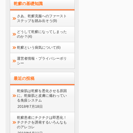
乾癬の基礎知識
さあ、乾癬克服へのファースト
ステップを踏み出そう(9)
どうして乾癬になってしまった
のか？(4)
乾癬という病気について(6)
運営者情報・プライバシーポリ
シー
最近の投稿
乾燥肌は乾癬を悪化させる原因
に。乾燥肌と皮膚に備わってい
る免疫システム
2018年7月18日
乾癬患者にチクチクは即悪化！
チクチクを誘発するいろんなも
のアレコレ