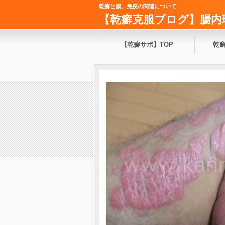
乾癬と腸、免疫の関連について
【乾癬克服ブログ】腸内
【乾癬サポ】TOP
乾