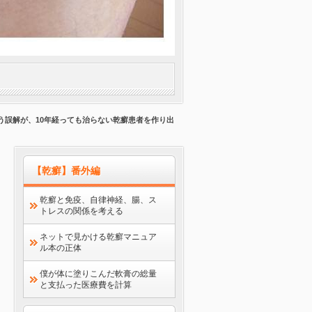
いう誤解が、10年経っても治らない乾癬患者を作り出
【乾癬】番外編
乾癬と免疫、自律神経、腸、ス
トレスの関係を考える
ネットで見かける乾癬マニュア
ル本の正体
僕が体に塗りこんだ軟膏の総量
と支払った医療費を計算